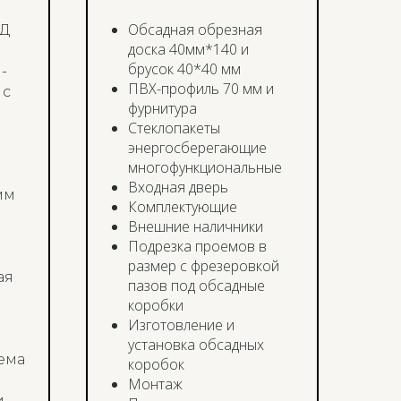
Обсадная обрезная
КД
доска 40мм*140 и
брусок 40*40 мм
-
ПВХ-профиль 70 мм и
 с
фурнитура
Стеклопакеты
энергосберегающие
многофункциональные
Входная дверь
мм
Комплектующие
Внешние наличники
Подрезка проемов в
размер с фрезеровкой
ая
пазов под обсадные
коробки
Изготовление и
установка обсадных
ема
коробок
Монтаж
и