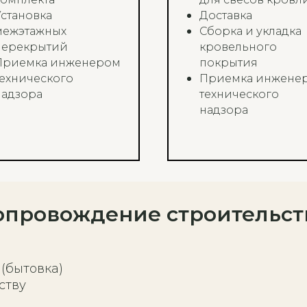
Установка
Доставка
межэтажных
Сборка и укладка
перекрытий
кровельного
Приемка инженером
покрытия
технического
Приемка инжене
надзора
технического
надзора
опровождение строительст
(бытовка)
ству