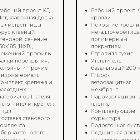
Рабочий проект КД
Рабочий проект 
Подкладочная доска
кровли
из лиственницы
Покрытие кровли 
Брус клеёный
металлочерепица
стеновой, сечение
полимерным
60х185 (ШхВ),
покрытием
немецкий профиль
Стропила сухие
Балки перекрытия,
Утеплитель
колонны и прочие
базальтовый 200 
пиломатериалы
Гидро-
Комплект крепежа и
ветрозащитная
расходных
мембрана
материалов (нагеля,
Пароизоляционн
уплотнители, крепеж
пленка
 т.д.)
Комплектующие,
Доставка стенового
фурнитура
комплекта
Водосточная сист
Сборка стенового
Подшивная доска
комплекта
для свесов кровл