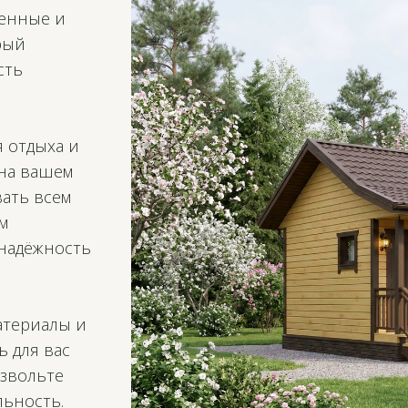
менные и
рый
сть
я отдыха и
 на вашем
вать всем
м
 надёжность
атериалы и
ь для вас
озвольте
льность.